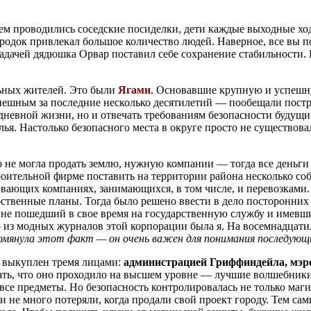
ем проводились соседские посиделки, дети каждые выходные ход
одок привлекал большое количество людей. Наверное, все вы п
адачей дядюшка Орвар поставил себе сохранение стабильности. 
льных жителей. Это были
Ягами
. Основавшие крупную и успешн
пешным за последние несколько десятилетий — пообещали постр
дневной жизни, но и отвечать требованиям безопасности будущи
. Настолько безопасного места в округе просто не существовал
 не могла продать землю, нужную компании — тогда все деньги
роительной фирме поставить на территории района несколько со
вающих компаниях, занимающихся, в том числе, и перевозками. 
обственные планы. Тогда было решено ввести в дело посторонни
т, не пошедший в свое время на государственную службу и имевш
о из модных журналов этой корпорации была я. На восемнадцатил
помянула этот факт — он очень важен для понимания последующ
 выкуплен тремя лицами:
администрацией Гриффиндейла, мэр
ать, что оно проходило на высшем уровне — лучшие волшебники
все предметы. Но безопасность контролировалась не только маг
 не много потеряли, когда продали свой проект городу. Тем са