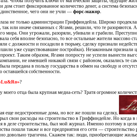
тала. Чтобы получить ключи от магической защиты, будущие жил
ли дом стоит фиксированное количество денег, а система безопа
Единственное, чего они не учли —
форс-мажор
.
 глаза не только администрации Гриффиндейла. Широко продекл
, так или иначе связанных с Ягами, решили, что те разоряются.
о мира. Они угрожали, разоряли, убивали и грабили. Преступнос
вала себя вполне безопасно, то все остальные жители массово с
ли с должности и посадили в тюрьму, сделку признали недейст
рушили уже существовавшие постройки). Незаконным признали ц
роект. Таким образом, Ягами попросту не успели вынести выгоду
компании, не имевшей никакой связи с районом, оказались те с
ыла передана в пользу государства в обмен на свободу и отсутс
о оставшейся собственности.
«Lu&Ro»
?
у моего отца была крупная медиа-сеть? Тратя огромное количест
ая еще недостроенные дома, но все же пошли на сделку,
ыл свои расходы на строительство в Гриффиндейле. Но когда в г
 в деле строительства, был мой журнал. Именно поэтому в целя
дарства пошли также и все предприятия его сети — строительство
 но довольно трагична. Скажем так: люди, приобретающие жилье