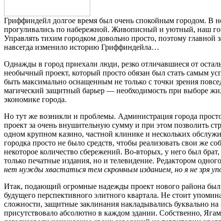
Гриффиндейл долгое время был очень спокойным городом. В н
прогуливались по набережной. Живописный и уютный, наш гор
Управлять тихим городком довольно просто, поэтому главной з
навсегда изменило историю Гриффиндейла…
Однажды в город приехали люди, резко отличавшиеся от оста
необычный проект, который просто обязан был стать самым ус
быть максимально оснащенным не только с точки зрения повсе
магический защитный барьер — необходимость при выборе жилья
экономике города.
Но тут же возникли и проблемы. Администрация города просто
проект за очень внушительную сумму и при этом позволить ст
одном крупном казино, частной клинике и нескольких обслужи
городка просто не было средств, чтобы реализовать свои же с
некоторое количество сбережений. Во-вторых, у него был бра
только печатные издания, но и телевидение. Редактором одног
нет нужды хвастаться тем скромным изданием, но я не зря у
Итак, подающий огромные надежды проект нового района был
будущего перспективного элитного квартала. Не стоит упомин
сложности, защитные заклинания накладывались буквально на 
присутствовало абсолютно в каждом здании. Собственно, Ягами