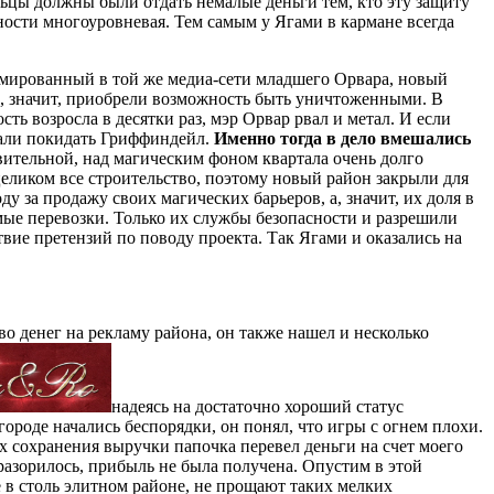
ьцы должны были отдать немалые деньги тем, кто эту защиту
сности многоуровневая. Тем самым у Ягами в кармане всегда
амированный в той же медиа-сети младшего Орвара, новый
 А, значит, приобрели возможность быть уничтоженными. В
ть возросла в десятки раз, мэр Орвар рвал и метал. И если
тали покидать Гриффиндейл.
Именно тогда в дело вмешались
вительной, над магическим фоном квартала очень долго
еликом все строительство, поэтому новый район закрыли для
 за продажу своих магических барьеров, а, значит, их доля в
амые перевозки. Только их службы безопасности и разрешили
твие претензий по поводу проекта. Так Ягами и оказались на
во денег на рекламу района, он также нашел и несколько
надеясь на достаточно хороший статус
ороде начались беспорядки, он понял, что игры с огнем плохи.
х сохранения выручки папочка перевел деньги на счет моего
 разорилось, прибыль не была получена. Опустим в этой
 в столь элитном районе, не прощают таких мелких