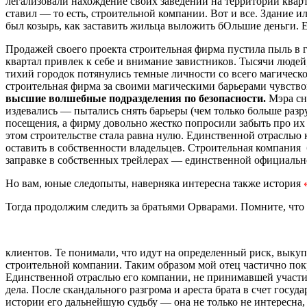
легализовали нахождение своих заведений на территории квар
ставил — то есть, строительной компании. Вот и все. Здание и
был козырь, как заставить жильца выложить бОльшие деньги. 
Продажей своего проекта строительная фирма пустила пыль в
квартал привлек к себе и внимание завистников. Тысячи людей
тихий городок потянулись темные личности со всего магическог
строительная фирма за своими магическими барьерами чувство
высшие волшебные подразделения по безопасности.
Мэра сня
издевались — пытались снять барьеры (чем только больше раз
посещения, а фирму довольно жестко попросили забыть про их п
этом строительстве стала равна нулю. Единственной отраслью 
оставить в собственности владельцев. Строительная компания б
заправке в собственных трейлерах — единственной официальн
Но вам, юные следопыты, наверняка интересна также история
Тогда продолжим следить за братьями Орварами. Помните, что 
клиентов. Те понимали, что идут на определенный риск, выкуп
строительной компании. Таким образом мой отец частично покр
Единственной отраслью его компании, не принимавшей участия
дела. После скандального разгрома и ареста брата в счет госу
истории его дальнейшую судьбу — она не только не интересна,