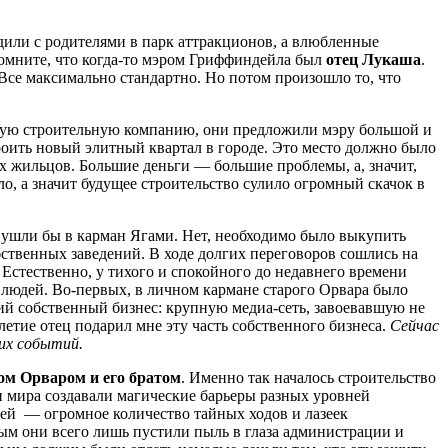
или с родителями в парк аттракционов, а влюбленные
омните, что когда-то мэром Гриффиндейла был
отец Лукаша
.
Все максимально стандартно. Но потом произошло то, что
ую строительную компанию, они предложили мэру большой и
оить новый элитный квартал в городе. Это место должно было
х жильцов. Большие деньги — большие проблемы, а, значит,
о, а значит будущее строительство сулило огромный скачок в
 ушли бы в карман Ягами. Нет, необходимо было выкупить
бственных заведений. В ходе долгих переговоров сошлись на
Естественно, у тихого и спокойного до недавнего времени
х людей. Во-первых, в личном кармане старого Орвара было
ий собственный бизнес: крупную медиа-сеть, завоевавшую не
етие отец подарил мне эту часть собственного бизнеса.
Сейчас
их событий.
ом Орваром и его братом
. Именно так началось строительство
 мира создавали магические барьеры разных уровней
ией — огромное количество тайных ходов и лазеек
мым они всего лишь пустили пыль в глаза администрации и