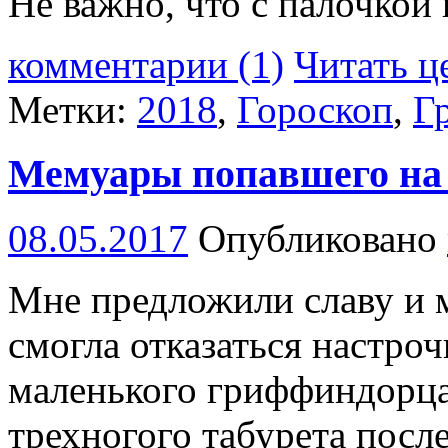
Не важно, что с палочкой
комментарии (1)
Читать ц
Метки:
2018
,
Гороскоп
,
Г
Мемуары попавшего на
08.05.2017
Опубликовано
Мне предложили славу и 
смогла отказаться настроч
маленького гриффиндорца
трехногого табурета посл