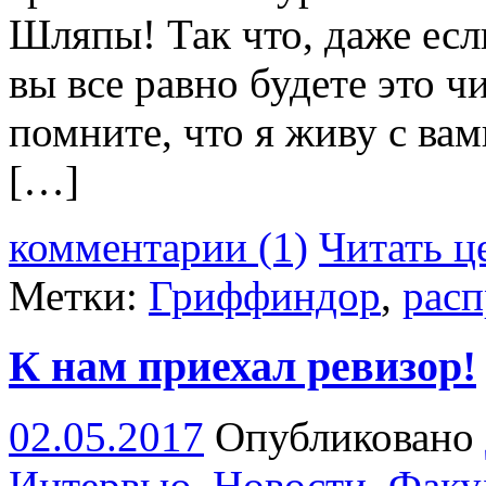
Шляпы! Так что, даже есл
вы все равно будете это ч
помните, что я живу с ва
[…]
комментарии (1)
Читать ц
Метки:
Гриффиндор
,
расп
К нам приехал ревизор!
02.05.2017
Опубликовано
Интервью
,
Новости
,
Факу