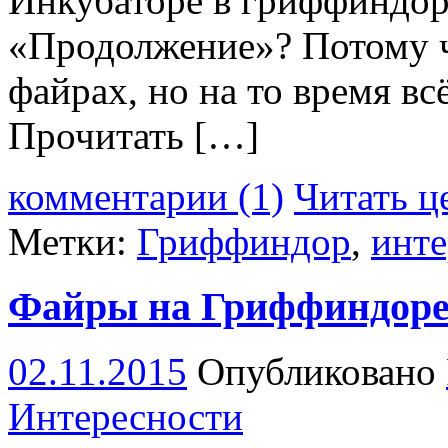
Инкубаторе в гриффиндор
«Продолжение»? Потому чт
файрах, но на то время вс
Прочитать […]
комментарии (1)
Читать ц
Метки:
Гриффиндор
,
инт
Файры на Гриффиндор
02.11.2015
Опубликовано
Интересности