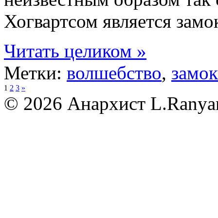
Хогвартсом является замо
Читать целиком »
Метки:
волшебство
,
замок
1
2
3
»
© 2026 Анархист
L.Ranya