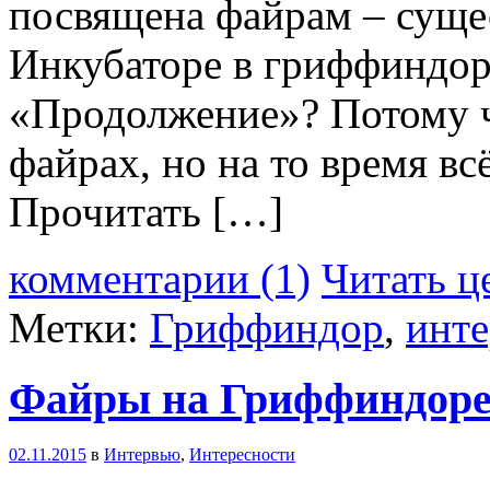
посвящена файрам – суще
Инкубаторе в гриффиндор
«Продолжение»? Потому чт
файрах, но на то время вс
Прочитать […]
комментарии (1)
Читать ц
Метки:
Гриффиндор
,
инт
Файры на Гриффиндор
02.11.2015
в
Интервью
,
Интересности